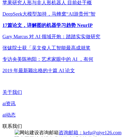
苹果研究人形与非人形机器人 目前处于概
DeepSeek大模型加持，马蜂窝“AI游贵州”智
17篇论文，详解图的机器学习趋势 NeurIP
Gary Marcus 对 AI 领域开炮：踏踏实实做研究
张钹院士获「吴文俊人工智能最高成就奖
专访央美陈抱阳：艺术家眼中的 AI ，有何
2019 年最新颖出格的十篇 AI 论文
关于我们
ai资讯
ai动态
联系我们
咨询邮箱：kefu@qiye126.com