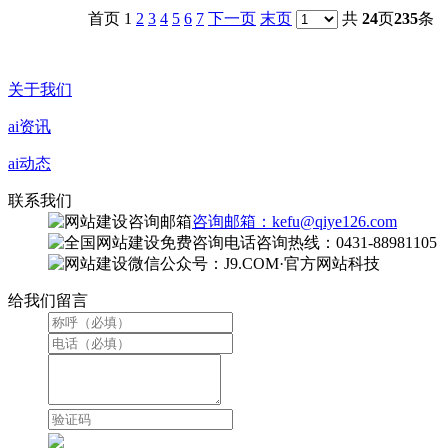
首页 1
2
3
4
5
6
7
下一页
末页
共
24
页
235
条
关于我们
ai资讯
ai动态
联系我们
咨询邮箱：kefu@qiye126.com
咨询热线：0431-88981105
微信公众号：J9.COM·官方网站科技
给我们留言