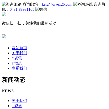
咨询邮箱：
kefu@qiye126.com
咨询热
线：
0431-88981105
微信扫一扫，关注我们最新活动
网站首页
关于我们
ai资讯
ai动态
联系我们
新闻动态
NEWS
关于我们
ai资讯