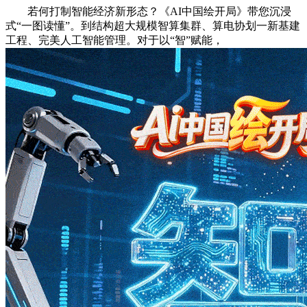
若何打制智能经济新形态？《AI中国绘开局》带您沉浸
式“一图读懂”。到结构超大规模智算集群、算电协划一新基建
工程、完美人工智能管理。对于以“智”赋能，