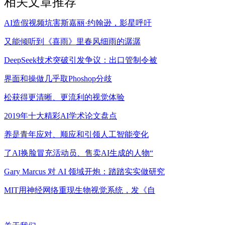
相关文章推荐
AI造假视频坑害斯嘉丽·约翰逊，影星呼吁
又能倾听到《喜雨》里春风细雨的潺潺
DeepSeek技术突破引发争议：出口管制令被
界面和操做几乎取Phoshop分歧
松获得更清晰、更流利的视觉体验
2019年十大精彩AI学术论文盘点
养是青年应对、顺应和引领人工智能变化
了AI换脸冒充活动员、售卖AI生成的人物“
Gary Marcus 对 AI 领域开炮：踏踏实实做研究
MIT用神经网络重现生物视觉系统，发《自