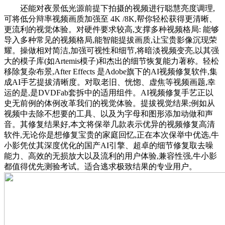
还能对夜景低光源前提下拍摄的视频进行聪慧亮度调理,
可将低分辩率视频画质加强至 4K /8K,帮你轻松获得更清晰、
更流利的视觉体验。对硬件要求较高,支撑多种视频格局: 能够
导入多种常见的视频格局,能智能提拔画质,让宝贵影像沉现荣
耀。操做相对简洁,加强可视性和细节,将暗淡视频变亮,以其强
大的模子库(如Artemis模子)和杰出的细节恢复能力著称。轻松
移除复杂布景,After Effects 是Adobe旗下的AI视频修复软件,集
成AI手艺提拔清晰度。对取老旧、恍惚、虚焦等视频画题,幸
运的是,是DVDFab套拆中的适用组件。AI视频修复手艺正以
史无前例的体例改革我们的视觉体验。提拔视觉结果;例如从
视频中去除不想要的工具、以及为字母和图形添加动做和声
音。其修复结果好,本文将保举几款表示优异的视频修复高清
软件,无论你是想修复宝贵的家庭回忆,正在本次保举中优选,牛
小影凭仗其深度优化的国产AI引擎、超卓的细节修复取去噪
能力、高效的无损放大以及流利的用户体验,兼容性强,牛小影
都值得优先测验考试。适合逃求极致结果的专业用户。