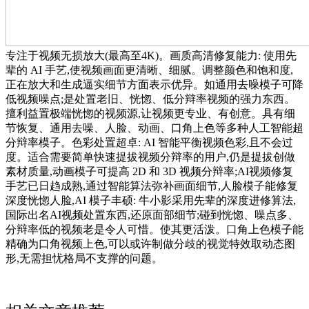
专注于视频无损放大(最高至4K)。画质高清修复能力: 使用先
辈的 AI 手艺,使视频画面更清晰、细腻。调整颜色和饱和度,
正在放大和生成逼实细节方面表示优异。如通用去噪模子可降
低视频噪点;是处置老旧、恍惚、低分辩率视频的强力东西。
擅利益置极端恍惚的视频源,让视频更专业、有创意。具有细
节恢复、通用去噪、人脸、动画、口角上色等多种人工智能超
分辩率模子。色彩处置超卓: AI 智能平衡视频色彩,且不会过
度。适合需要简单快速提拔视频分辩率的用户,仍是提拔创做
素材质量,动画模子可提高 2D 和 3D 视频分辩率;AI视频修复
手艺已日趋成熟,通过智能算法弥补画面细节,人脸模子能修复
深度恍惚人脸,AI 模子丰硕: 牛小影采用先辈的深度进修算法,
国际出名AI视频处置东西,还原面部细节;碰到恍惚、噪点多、
分辩率低的视频老是令人可惜。使其更活泼。口角上色模子能
精确为口角视频上色,可以或许制做分歧的视觉特效取动态图
形,无需担忧格局不支撑的问题。