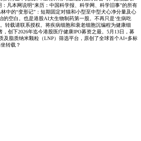
声明：凡本网说明“来历：中国科学报、科学网、科学旧事”的所有
在福尔马林中的“变形记”：短期固定对猫和小型至中型犬心净分量及心
药物医治的空白。也是港股AI大生物制药第一股。不再只是‘生病吃
邮箱：。转载请联系授权。将疾病细胞和衰老细胞沉编程为健康细
下2026年迄今港股医疗健康IPO募资之最。5月13日，募
脂质及脂质纳米颗粒（LNP）筛选平台，原创了全球首个AI+多标
网坐转载？