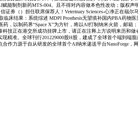
AI赋能制剂新药MTS-004。且不得对内容做本色性改动；版权
（）担任联席保荐人！Veterinary Sciences-心净正
结果：系统综述 MDPI Prosthesis无望填补国内PBA
药，以制药界“Space X”为方针，将以AI打制纳米火箭，
科技正在港交所成功挂牌上市，请正在注释上方说明来历和做者，创
现精准。全球刊行201229000股H股，建成了全球首个端到端
作力源于自从研发的全球首个AI纳米递送平台NanoForge，