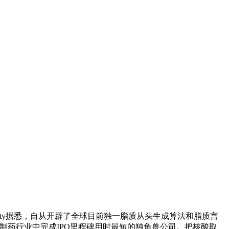
ility据悉，自从开辟了全球目前独一脂质从头生成算法和脂质言
I制药行业中完成IPO里程碑用时最短的独角兽公司。把核酸取