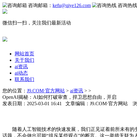
咨询邮箱：
kefu@qiye126.com
咨询热
微信扫一扫，关注我们最新活动
网站首页
关于我们
ai资讯
ai动态
联系我们
您的位置：
J9.COM·官方网站
>
ai资讯
> >
OpenAI揭秘：AI如何打破审查，捍卫思想自由，开启
发表日期：2025-03-01 16:41 文章编辑：J9.COM·官方网站 
随着人工智能技术的快速发展，我们正见证着前所未有的变革
话题，不会做出可能“排斥某些观点”的断言。这一举措无疑