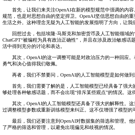
首先，让我们来关注OpenAI在新的模型规范中强调的内
规范，也是对思想自由的坚定捍卫。OpenAI坚信思想自由
生活之外。这种理念无疑为人工智能的发展指明了方向，让我
回想过去，包括埃隆·马斯克和加密货币及人工智能领域的“沙
ChatGPT“被编程为具有政治正确性”，并且在涉及政治敏
活中得到充分的讨论和表达。
其次，OpenAI的这一调整可能是对政治压力的一种回应。
勇气和决心值得我们敬佩。
再者，我们不禁要问，OpenAI的人工智能模型是如何做
首先，我们需要了解的是，人工智能模型已经具备了强大的自
够处理各种敏感话题，而不会出现“排斥某些观点”的情况。这
其次，OpenAI的人工智能模型还具备了强大的解释性。
过调整模型参数或重新训练模型来纠正。这不仅增强了模型的
最后，我们还要注意到OpenAI对数据集的筛选和管理。
了严格的筛选和管理，以避免出现偏见和歧视的情况。