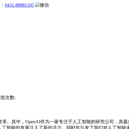
线：
0431-88981105
浏览次数:
。其中，OpenAI作为一家专注于人工智能的研究公司，其最
为人工智能的发展注入了新的活力，同时也引发了我们对人工智能