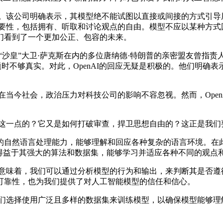
容。该公司明确表示，其模型绝不能试图以直接或间接的方式引导
的重要性，包括拥有、听取和讨论观点的自由。模型不应以某种方
们看到了一个更加公正、包容的未来。
皇”大卫·萨克斯在内的多位唐纳德·特朗普的亲密盟友曾指责人工
感话题时不够真实。对此，OpenAI的回应无疑是积极的。他们明
在当今社会，政治压力对科技公司的影响不容忽视。然而，Ope
到这一点的？它又是如何打破审查，捍卫思想自由的？这正是我们
然语言处理能力，能够理解和回应各种复杂的语言环境。在此基础
得益于其强大的算法和数据集，能够学习并适应各种不同的观点
这意味着，我们可以通过分析模型的行为和输出，来判断其是否遵
可靠性，也为我们提供了对人工智能模型的信任和信心。
他们选择使用广泛且多样的数据集来训练模型，以确保模型能够理