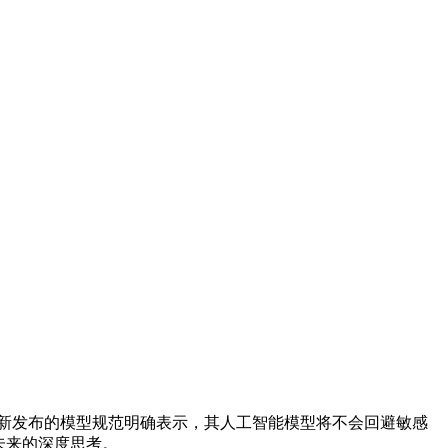
新发布的模型规范明确表示，其人工智能模型将不会回避敏感
未来的深度思考。