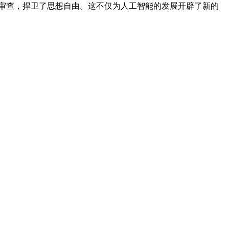
审查，捍卫了思想自由。这不仅为人工智能的发展开辟了新的