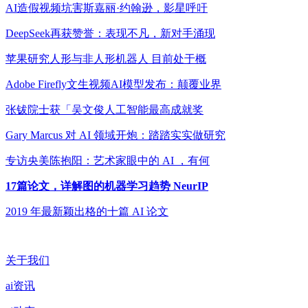
AI造假视频坑害斯嘉丽·约翰逊，影星呼吁
DeepSeek再获赞誉：表现不凡，新对手涌现
苹果研究人形与非人形机器人 目前处于概
Adobe Firefly文生视频AI模型发布：颠覆业界
张钹院士获「吴文俊人工智能最高成就奖
Gary Marcus 对 AI 领域开炮：踏踏实实做研究
专访央美陈抱阳：艺术家眼中的 AI ，有何
17篇论文，详解图的机器学习趋势 NeurIP
2019 年最新颖出格的十篇 AI 论文
关于我们
ai资讯