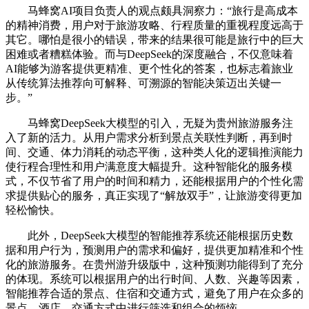
马蜂窝AI项目负责人的观点颇具洞察力：“旅行是高成本
的精神消费，用户对于旅游攻略、行程质量的重视程度远高于
其它。哪怕是很小的错误，带来的结果很可能是旅行中的巨大
困难或者糟糕体验。而与DeepSeek的深度融合，不仅意味着
AI能够为游客提供更精准、更个性化的答案，也标志着旅业
从传统算法推荐向可解释、可溯源的智能决策迈出关键一
步。”
马蜂窝DeepSeek大模型的引入，无疑为贵州旅游服务注
入了新的活力。从用户需求分析到景点关联性判断，再到时
间、交通、体力消耗的动态平衡，这种类人化的逻辑推演能力
使行程合理性和用户满意度大幅提升。这种智能化的服务模
式，不仅节省了用户的时间和精力，还能根据用户的个性化需
求提供贴心的服务，真正实现了“解放双手”，让旅游变得更加
轻松愉快。
此外，DeepSeek大模型的智能推荐系统还能根据历史数
据和用户行为，预测用户的需求和偏好，提供更加精准和个性
化的旅游服务。在贵州游升级版中，这种预测功能得到了充分
的体现。系统可以根据用户的出行时间、人数、兴趣等因素，
智能推荐合适的景点、住宿和交通方式，避免了用户在众多的
景点、酒店、交通方式中进行筛选和组合的烦恼。