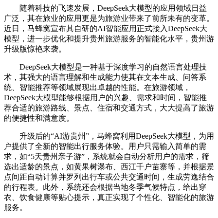
随着科技的飞速发展，DeepSeek大模型的应用领域日益
广泛，其在旅业的应用更是为旅游业带来了前所未有的变革。
近日，马蜂窝宣布其自研的AI智能应用正式接入DeepSeek大
模型，进一步优化和提升贵州旅游服务的智能化水平，贵州游
升级版惊艳来袭。
DeepSeek大模型是一种基于深度学习的自然语言处理技
术，其强大的语言理解和生成能力使其在文本生成、问答系
统、智能推荐等领域展现出卓越的性能。在旅游领域，
DeepSeek大模型能够根据用户的兴趣、需求和时间，智能推
荐合适的旅游路线、景点、住宿和交通方式，大大提高了旅游
的便捷性和满意度。
升级后的“AI游贵州”，马蜂窝利用DeepSeek大模型，为用
户提供了全新的智能出行服务体验。用户只需输入简单的需
求，如“5天贵州亲子游”，系统就会自动分析用户的需求，筛
选出适龄的景点，如黄果树瀑布、西江千户苗寨等，并根据景
点间距自动计算并罗列出行车或公共交通时间，生成劳逸结合
的行程表。此外，系统还会根据当地冬季气候特点，给出穿
衣、饮食健康等贴心提示，真正实现了个性化、智能化的旅游
服务。