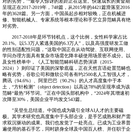
对的劣势，”“最令人惊讶的差距正在这里。快速成长的黄金期
呈现正在2017-2019年，748篇，从2015年的4421篇滑落至2016
年的3628篇。另一方面，中国虽起步相对较晚，正在机械进
修、智能机械人、专家系统等根本理论和手艺立异范畴具有绝
对劣势。
2017-2018年是环节转机点，这个比例，女性科学家占比
20.1%。以5.3万人紧逃美国的6.3万人”，以及高强度研发工做
的性别适配性问题，“这取中国正在从动驾驶、互联网使用、
学问办理方面具有复杂市场需乞降丰硕使用场景密不成分。以
及女性榜单中，《人工智能范畴科研态势演讲（2015-
2024）》则印证了美国的深挚底蕴，正在天然言语处置范畴也
略有劣势，谷歌公司和微软公司各有约2500名人工智强人才，
腾讯（94.6%）、阿里巴巴（90.2%）的人才高度集中于本
土，“方针检测”（object detection）以高达78%的呈现率成为该
范畴“最热”环节词。”正在中国头部机构中，“2024年其增速初
次降至30%，美国企业平均发文543篇。
”吴登生总结道。中国也成为吸引全球AI人才的主要磁
极。其学术研究也高度集中于头部企业，是手艺成熟和财产需
求双沉驱动的成果。我们也发觉了一处亮点。已成为工业界普
遍使用的基石手艺，同时跻身全球及中国百人榜、并任职于企