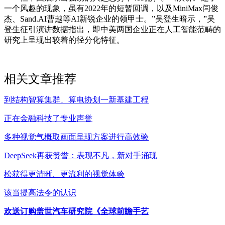
一个风趣的现象，虽有2022年的短暂回调，以及MiniMax闫俊
杰、Sand.AI曹越等AI新锐企业的领甲士。”吴登生暗示，”吴
登生征引演讲数据指出，即中美两国企业正在人工智能范畴的
研究上呈现出较着的径分化特征。
相关文章推荐
到结构智算集群、算电协划一新基建工程
正在金融科技了专业声誉
多种视觉气概取画面呈现方案进行高效验
DeepSeek再获赞誉：表现不凡，新对手涌现
松获得更清晰、更流利的视觉体验
该当提高法令的认识
欢送订购盖世汽车研究院《全球前瞻手艺