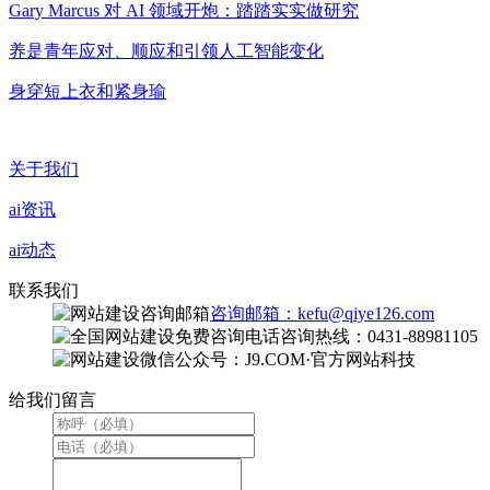
Gary Marcus 对 AI 领域开炮：踏踏实实做研究
养是青年应对、顺应和引领人工智能变化
身穿短上衣和紧身瑜
关于我们
ai资讯
ai动态
联系我们
咨询邮箱：kefu@qiye126.com
咨询热线：0431-88981105
微信公众号：J9.COM·官方网站科技
给我们留言