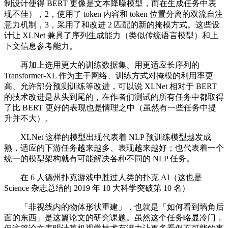
制设计使得 BERT 更像是文本降噪模型，而在生成任务中表
现不佳），2，使用了 token 内容和 token 位置分离的双流自注
意力机制，3，采用了和改进 2 匹配的新的掩模方式。这些设
计让 XLNet 兼具了序列生成能力（类似传统语言模型）和上
下文信息参考能力。
再加上选用更大的训练数据集、用更适应长序列的
Transformer-XL 作为主干网络、训练方式对掩模的利用率更
高、允许部分预测训练等改进，可以说 XLNet 相对于 BERT
的技术改进是从头到尾的，在作者们测试的所有任务中都取得
了比 BERT 更好的表现也是情理之中（虽然有一些任务中提
升并不大）。
XLNet 这样的模型出现代表着 NLP 预训练模型越发成
熟，适应的下游任务越来越多、表现越来越好；也代表着一个
统一的模型架构就有可能解决各种不同的 NLP 任务。
在 6 人德州扑克游戏中胜过人类的扑克 AI（这也是
Science 杂志总结的 2019 年 10 大科学突破第 10 名）
「非视线内的物体形状重建」，也就是「如何看到墙角后
面的东西」是这篇论文的研究课题。虽然这个任务略显冷门，