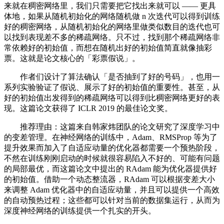
来就在稠密网络里，我们只需要把它找出来就可以 —— 更具
体地，如果从随机初始化的网络随机做 n 次迭代可以得到训练
好的稠密网络，从随机初始化的网络里做类似数目的迭代也可
以找到表现差不多的稀疏网络。只不过，找到那个稀疏网络非
常依赖好的初始值，而想在随机出好的初始值简直就像抽彩
票。这就是论文核心的「彩票假说」。
作者们设计了算法确认「是否抽到了好的号码」，也用一
系列实验验证了假说、展示了好的初始值的重要性。甚至，从
好的初始值出发得到的稀疏网络可以得到比稠密网络更好的表
现。这篇论文获得了 ICLR 2019 的最佳论文奖。
推荐理由：这篇来自韩家炜团队的论文研究了深度学习中
的变差管理。在神经网络的训练中，Adam、RMSProp 等为了
提升效果而加入了自适应动量的优化器都需要一个预热阶段，
不然在训练刚刚启动的时候就很容易陷入不好的、可能有问题
的局部最优，而这篇论文中提出的 RAdam 能为优化器提供好
的初始值。借助一个动态整流器，RAdam 可以根据变差大小
来调整 Adam 优化器中的自适应动量，并且可以提供一个高效
的自动预热过程；这些都可以针对当前的数据集运行，从而为
深度神经网络的训练提供一个扎实的开头。