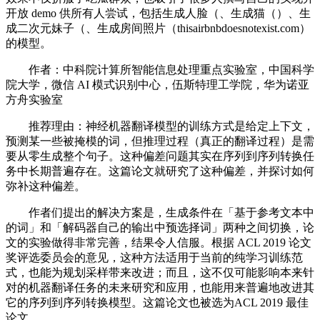
开放 demo 供所有人尝试，包括生成人脸（、生成猫（）、生
成二次元妹子（、生成房间照片（thisairbnbdoesnotexist.com）
的模型。
作者：中科院计算所智能信息处理重点实验室，中国科学
院大学，微信 AI 模式识别中心，伍斯特理工学院，华为诺亚
方舟实验室
推荐理由：神经机器翻译模型的训练方式是给定上下文，
预测某一些被掩模的词，但推理过程（真正的翻译过程）是需
要从零生成整个句子。这种偏差问题其实在序列到序列转换任
务中长期普遍存在。这篇论文就研究了这种偏差，并探讨如何
弥补这种偏差。
作者们提出的解决方案是，生成条件在「基于参考文本中
的词」和「解码器自己的输出中预选择词」两种之间切换，论
文的实验做得非常完善，结果令人信服。根据 ACL 2019 论文
奖评选委员会的意见，这种方法适用于当前的纯学习训练范
式，也能为规划采样带来改进；而且，这不仅可能影响本来针
对的机器翻译任务的未来研究和应用，也能用来普遍地改进其
它的序列到序列转换模型。这篇论文也被选为ACL 2019 最佳
论文。