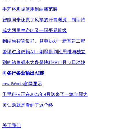
手艺逐步被使用到曲播范畴
智能同步还原了风筝的汗青渊源、制型特
成为阿里生态内又一国平易近级
到结构智算集群、算电协划一新基建工程
警惕过度依赖AI：削弱批判性思维与独立
到的鲸鱼标本大多是快科技11月13日动静
向各行各业输出AI能
rowdWorks官网显示
千里科技正在2025年9月送来了一笔金额为
黄仁勋就是看到了这个终
关于我们