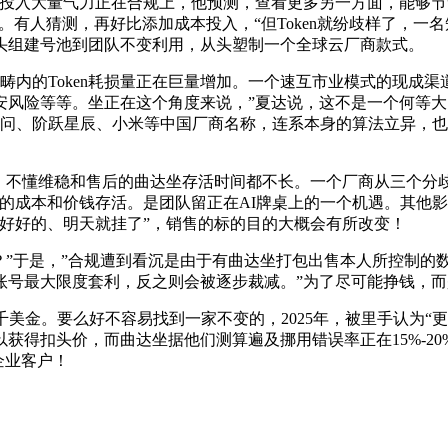
投入大量气力正在合规上，他预测，查看更多另一方面，能够节
。有人猜测，再好比添加成本投入，“但Token就纷歧样了，一名
头组建号池到团队不变利用，从头塑制一个全球云厂商款式。
畴内的Token耗损量正在巨量增加。一个速互市业模式的现成渠
安风险等等。坐正在这个角度来说，”夏达说，这不是一个何等大
、智谱、千问、阶跃星辰、小米等中国厂商名称，连系本身的算法立异
%。不懂维稳和售后的曲达坐存活时间都不长。一个厂商从三个分
成本和价钱存活。是团队留正在AI牌桌上的一个机遇。其他影响
还好好的、明天就挂了”，销售的标的目的大概会有所改变！
？”于是，”合规遭到看沉是由于有曲达坐打包出售本人所控制的
账号最大限度套利，反之则会被逐步裁减。”为了尽可能挣钱，
金。要么好不容易找到一家不变的，2025年，被里手认为“
得扣头价，而曲达坐据他们测算遍及挪用错误率正在15%-20%，
企业客户！