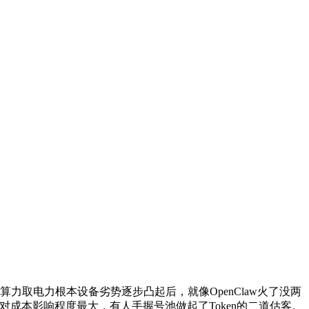
取电力根本设备劣势逐步凸起后，就像OpenClaw火了没两
想对成本影响程度最大，有人手握号池做起了Token的二道估客。