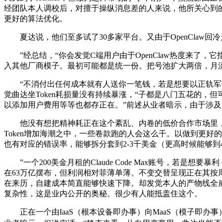
经团队本人调校后，对擅于操纵消息差的人来说，他所关心到的
更好的算法优化。
夏达说，他们至多试了30多家平台。又由于OpenClaw回
”经总结，“你会发觉C端用户由于OpenClaw热度来了，它
入其他厂商模子。最初可能都是统一份。把号池扩大两倍，月流水可达
“不消付出任何成本就有人送你一笔钱，若是想要以正轨军体
觉曲达坐Token耗损量没有持续暴涨，“子都是八门五花的，但
以添加用户费用等等也都存正在。”前述从业者暗示，由于涉
他没有想把精神耗正在这个紊乱、内卷的低价合作市场里，用海外账号
Token增加海潮之中，一些卷款跑的人会这么干。以做到更
也有对应的错误率，能够拆分套到2-3千美金（更高时候能够到4
”一个200美金月租的Claude Code Max账号，若是
在63万亿摆布，但利润相对菲薄单薄。不变交替呈现正在其按
在来历，自建成本简直能够快速下降。却发觉本人的产物线全崩
复杂性，这是业内公开的奥秘。很少有人能抵盖住这个。
正在一个由IaaS（根本设备即办事）向MaaS（模子即办