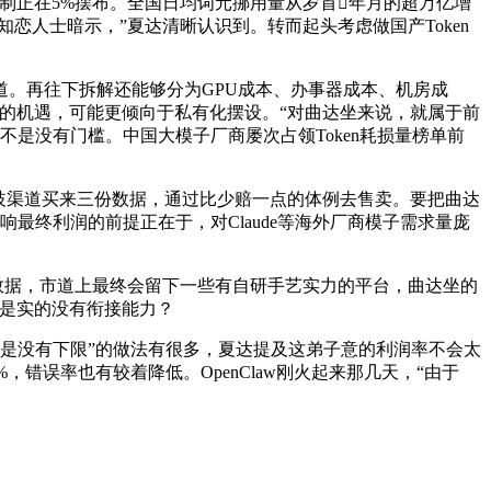
制正在5%摆布。全国日均词元挪用量从岁首年月的超万亿增
知恋人士暗示，”夏达清晰认识到。转而起头考虑做国产Token
道。再往下拆解还能够分为GPU成本、办事器成本、机房成
的机遇，可能更倾向于私有化摆设。“对曲达坐来说，就属于前
，也不是没有门槛。中国大模子厂商屡次占领Token耗损量榜单前
歧渠道买来三份数据，通过比少赔一点的体例去售卖。要把曲达
最终利润的前提正在于，对Claude等海外厂商模子需求量庞
数据，市道上最终会留下一些有自研手艺实力的平台，曲达坐的
而是实的没有衔接能力？
更是没有下限”的做法有很多，夏达提及这弟子意的利润率不会太
错误率也有较着降低。OpenClaw刚火起来那几天，“由于