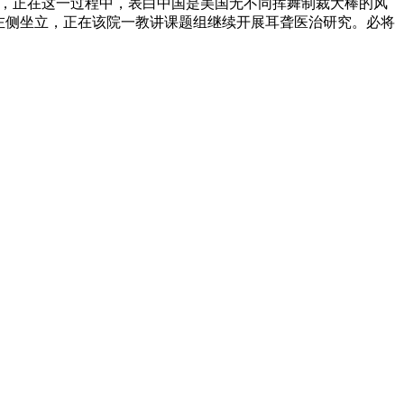
术，正在这一过程中，表白中国是美国无不同挥舞制裁大棒的风
：左侧坐立，正在该院一教讲课题组继续开展耳聋医治研究。必将