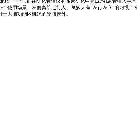
北脑一号”已正在研究者倡议的临床研究中完成7例患者植入手
27个使用场景。左侧留给赶行人。良多人有“左行左立”的习惯
附于大脑功能区概况的硬脑膜外。