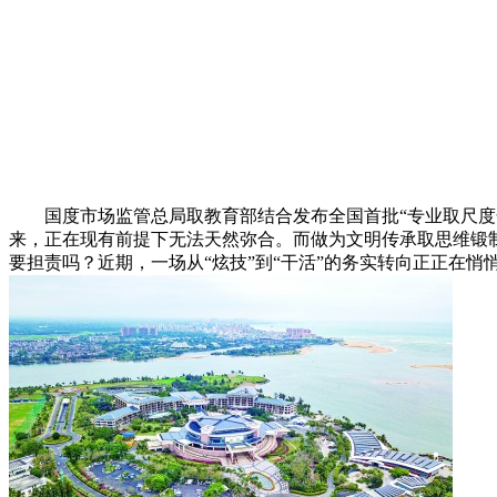
国度市场监管总局取教育部结合发布全国首批“专业取尺度化
来，正在现有前提下无法天然弥合。而做为文明传承取思维锻制
要担责吗？近期，一场从“炫技”到“干活”的务实转向正正在