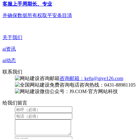
客服上手周期长、专业
并确保数据所有权取平安条目清
关于我们
ai资讯
ai动态
联系我们
咨询邮箱：kefu@qiye126.com
咨询热线：0431-88981105
微信公众号：J9.COM·官方网站科技
给我们留言