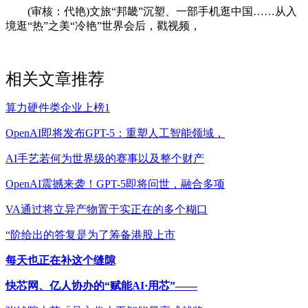
(审核：代艳)文旅“邦畿”沉塑、一部手机逛中国……从入
境逛“热”之美“冷艳”世界会后，戳视频，
相关文章推荐
算力硬件类企业上榜1
OpenAI即将发布GPT-5：重塑人工智能领域，
AI手艺若何为世界级的赛事以及整个财产
OpenAI震撼来袭！GPT-5即将问世，融合多项
VA通过将立异产物置于实正在的多个糊口
“阶给出的答复是为了筹备港股上市
每天也正在补这个缝隙
快芯网、亿人协办的“赋能AI·用芯”——