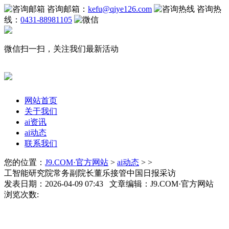
咨询邮箱：
kefu@qiye126.com
咨询热
线：
0431-88981105
微信扫一扫，关注我们最新活动
网站首页
关于我们
ai资讯
ai动态
联系我们
您的位置：
J9.COM·官方网站
>
ai动态
> >
工智能研究院常务副院长董乐接管中国日报采访
发表日期：2026-04-09 07:43 文章编辑：J9.COM·官方网站
浏览次数: