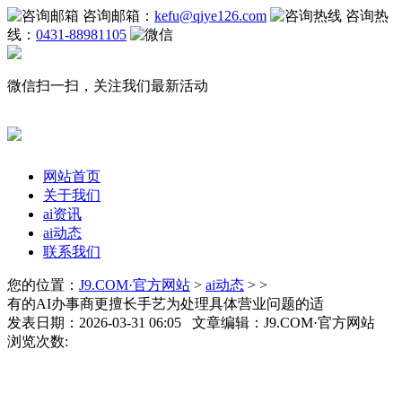
咨询邮箱：
kefu@qiye126.com
咨询热
线：
0431-88981105
微信扫一扫，关注我们最新活动
网站首页
关于我们
ai资讯
ai动态
联系我们
您的位置：
J9.COM·官方网站
>
ai动态
> >
有的AI办事商更擅长手艺为处理具体营业问题的适
发表日期：2026-03-31 06:05 文章编辑：J9.COM·官方网站
浏览次数: