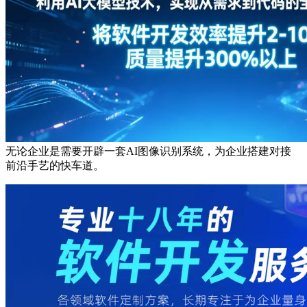
无论企业是需要开辟一套AI图像识别系统，为企业搭建对接
前沿手艺的快车道。