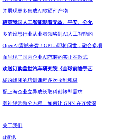
并展现更多集成AI软硬件产物
鞭策我国人工智能朝着无益、平安、公允
多的设想行业从业者领略到AI人工智能的
OpenAI震撼来袭！GPT-5即将问世，融合多项
面呈现了国内企业AI范畴的实正在款式
欢送订购盖世汽车研究院《全球前瞻手艺
杨盼峰团的培训课程多次收到积极
配上海企业立异成长取科创转型需求
图神经常微分方程，如何让 GNN 在连续深
关于我们
ai资讯