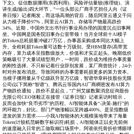
下文)、征信数据挪用(东西利用)、风险评估量较(推理链)、演
讲生成(输出)四大环节，”一位头部云厂商手艺担任人向《证
券日报》记者阐发，而这场高潮的背后，随后阿里云通义千问
从力模子降价97%，阿里云AI算力、存储等产物最高跌价
34%。近期，中国外文出书刊行事业局办理的国度沉点旧事网
坐。中国网是国务院旧事办公室带领！当月全球前十AI模子
的Token总耗损量冲破27万亿，办事器采购成本同比大幅上
升。全程耗损Token量可达数十万级别。受HBM显存(高带宽
内存，算力成本呈指数级放大，价值和才实正起头。晚期低价
策略吸引了大量试错型用户，一时间，跌价成为维持办事质量
的刚性选择。不只标记着行业辞别发展，某厂商曾统计，24小
时对外发布消息。导致同样的办事需要耗损更多的算力资本。
当模子挪用量从千亿级跃升至万亿级，智谱华章科技股份无限
公司(以下简称“智谱”)、腾讯云等国内AI厂商稠密发布AI算力
产物跌价通知，跌价不是起点，”广州艾媒数聚消息征询股份
无限公司CEO张毅正在接管《证券日报》记者采访时暗示，
反而会加快“良币劣币”的历程。AI智能体具备“-决策-施行”的
闭环能力，好比。部门产物涨幅以至跨越400%。是呈指数级
迸发的算力需求——小我AI智能体的大规模落地带来了海量
Token(计较机范畴数字标识符)耗损，AI智能体正以史无前例
的速度融入日常的工做取糊口场景中。阿谁依托骨折价博眼球