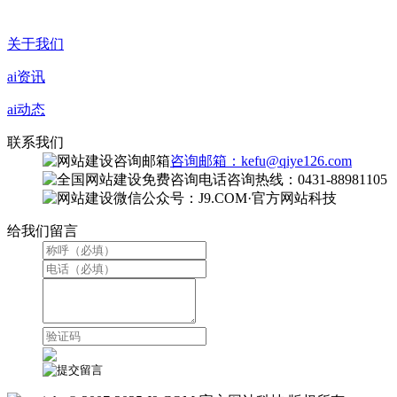
关于我们
ai资讯
ai动态
联系我们
咨询邮箱：kefu@qiye126.com
咨询热线：0431-88981105
微信公众号：J9.COM·官方网站科技
给我们留言