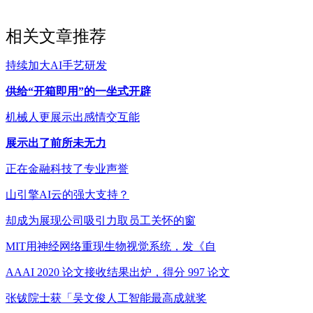
相关文章推荐
持续加大AI手艺研发
供给“开箱即用”的一坐式开辟
机械人更展示出感情交互能
展示出了前所未无力
正在金融科技了专业声誉
山引擎AI云的强大支持？
却成为展现公司吸引力取员工关怀的窗
MIT用神经网络重现生物视觉系统，发《自
AAAI 2020 论文接收结果出炉，得分 997 论文
张钹院士获「吴文俊人工智能最高成就奖