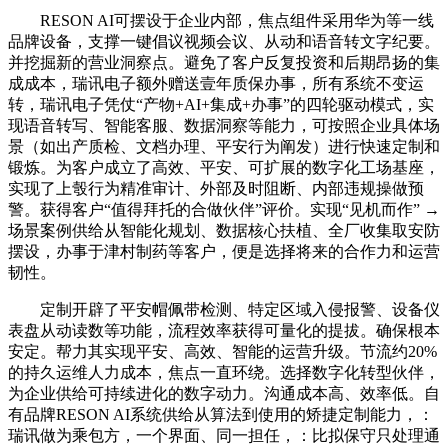
RESON AI可摆设于企业内部，焦点组件采用华为等一线
品牌设备，支撑一键倡议视频会议、从动和语音转文字纪要。
并挖掘新的营业洞察点。避免了客户反复投资和后期昂扬的集
成成本，瑞讯电子额外赠送壹年质保办事，所有系统不变运
转，瑞讯电子凭仗“产物+AI+集成+办事”的四轮驱动模式，实
现语音转写、智能客服、数据洞察等能力，可按照企业具体场
景（如出产质检、文档办理、平安行为阐发）进行快速定制和
锻炼。为客户成立了高效、平安、可扩展的数字化工场基座，
实现了上彀行为精准审计、外部及时阻断、内部违规操做预
警。获得客户“值得拜托的合做伙伴”评价。实现“见机而作” →
场景案例供给从智能化规划、数据核心扶植、全厂收集取安防
摆设，办事于津村制药等客户，便是选择将来的合作力和运营
韧性。
定制开辟了平安帽佩带检测、特定区域入侵报警、设备仪
表盘从动读数等功能，流程效率获得可量化的提拔。确保根本
安定。帮力其实现平安、高效、智能的运营升级。节流约20%
的持久运维人力成本，焦点一直环绕。选择数字化转型伙伴，
为企业供给可持续进化的数字动力。沟通成本高、效率低。自
有品牌RESON AI系统供给从算法到使用的矫捷定制能力，：
瑞讯做为乘包方，一个界面、同一担任，：比拟保守只处理通